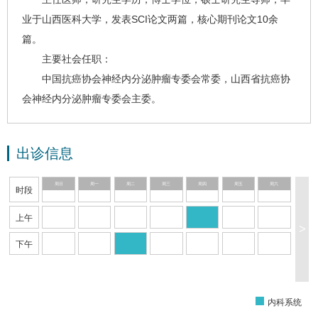
业于山西医科大学，发表SCI论文两篇，核心期刊论文10余
篇。
主要社会任职：
中国抗癌协会神经内分泌肿瘤专委会常委，
山西省抗癌协
会
神经内分泌肿瘤专委会主委。
出诊信息
周日
周一
周二
周三
周四
周五
周六
时段
上午
>
下午
内科系统