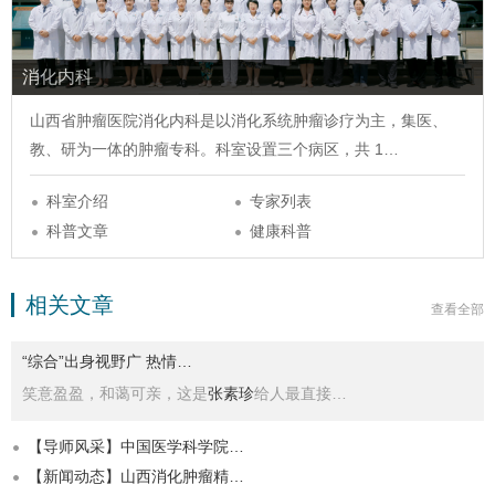
消化内科
山西省肿瘤医院
消化内科
是以消化系统肿瘤诊疗为主，集医、
教、研为一体的肿瘤专科。科室设置三个病区，共 1…
科室介绍
专家列表
科普文章
健康科普
相关文章
查看全部
“综合”出身视野广 热情…
笑意盈盈，和蔼可亲，这是
张素珍
给人最直接…
【导师风采】中国医学科学院…
【新闻动态】山西消化肿瘤精…