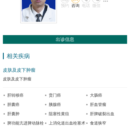
微信
预约
咨询
电话
微信
出诊信息
相关疾病
皮肤及皮下肿瘤
皮肤及皮下肿瘤
肝转移癌
贲门癌
大肠癌
胆囊癌
胰腺癌
肝血管瘤
肝囊肿
阻塞性黄疸
肝脾破裂出血
脾功能亢进脾动脉栓
上消化道出血栓塞术
食道狭窄