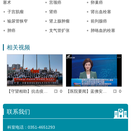
塞术
宫颈癌
卵巢癌
子宫肌瘤
肾癌
肾出血栓塞
输尿管狭窄
肾上腺肿瘤
前列腺癌
肺癌
支气管扩张
肺咯血的栓塞
相关视频
0
【守望相助】抗击疫…
0
【医院要闻】蓝佛安…
0
【
联系我们
科室电话：
0351-4651293