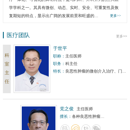
学学科之一。其具有微创、动态、实时、安全、可重复性及恢
复期短的特点，显示出广阔的发展前景和旺盛的…
更多>>
医疗团队
更多>>
于世平
科
职称：
主任医师
职务：
科主任
室
特长：
良恶性肿瘤的微创介入治疗、门静脉高压TIPS治疗、出血性疾病的栓塞治疗以及血管性疾病与非血管性疾病的介入治疗等。
主
任
党之俊
主任医师
病介入治疗…
擅长：
各种良恶性肿瘤的介入微创治疗。