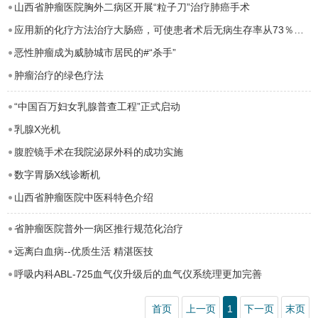
山西省肿瘤医院胸外二病区开展“粒子刀”治疗肺癌手术
应用新的化疗方法治疗大肠癌，可使患者术后无病生存率从73％提高至78％。
恶性肿瘤成为威胁城市居民的#“杀手”
肿瘤治疗的绿色疗法
“中国百万妇女乳腺普查工程”正式启动
乳腺X光机
腹腔镜手术在我院泌尿外科的成功实施
数字胃肠X线诊断机
山西省肿瘤医院中医科特色介绍
省肿瘤医院普外一病区推行规范化治疗
远离白血病--优质生活 精湛医技
呼吸内科ABL-725血气仪升级后的血气仪系统理更加完善
首页
上一页
1
下一页
末页