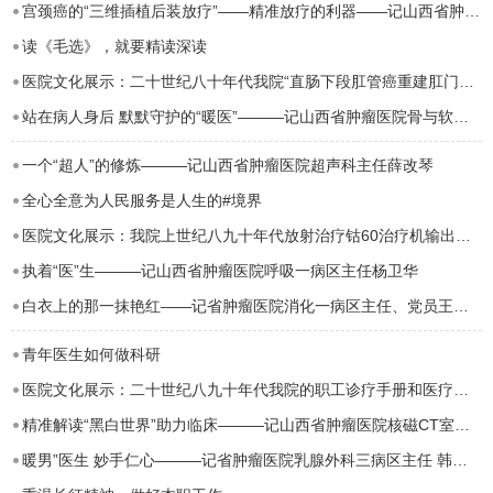
宫颈癌的“三维插植后装放疗”——精准放疗的利器——记山西省肿瘤医院放疗腹盆二病区 副…
读《毛选》，就要精读深读
医院文化展示：二十世纪八十年代我院“直肠下段肛管癌重建肛门术式研究” 项目的定题
站在病人身后 默默守护的“暖医”———记山西省肿瘤医院骨与软组织肿瘤科主任医师卫江华
一个“超人”的修炼———记山西省肿瘤医院超声科主任薛改琴
全心全意为人民服务是人生的#境界
医院文化展示：我院上世纪八九十年代放射治疗钴60治疗机输出量对比结果获佳绩
执着“医”生———记山西省肿瘤医院呼吸一病区主任杨卫华
白衣上的那一抹艳红——记省肿瘤医院消化一病区主任、党员王育生
青年医生如何做科研
医院文化展示：二十世纪八九十年代我院的职工诊疗手册和医疗病历手册
精准解读“黑白世界”助力临床———记山西省肿瘤医院核磁CT室主任医师任基伟
暖男”医生 妙手仁心———记省肿瘤医院乳腺外科三病区主任 韩国晖