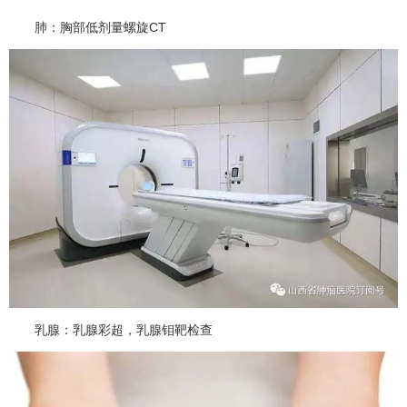
肺：胸部低剂量螺旋CT
乳腺：乳腺彩超，乳腺钼靶检查