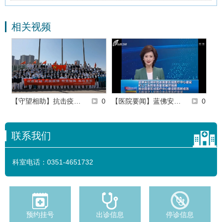
相关视频
0
【守望相助】抗击疫…
0
【医院要闻】蓝佛安…
0
【
联系我们
科室电话：
0351-4651732
预约挂号
出诊信息
停诊信息