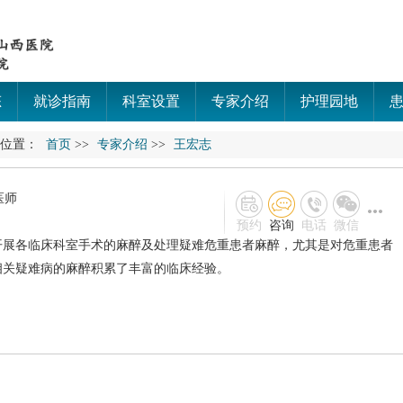
态
就诊指南
科室设置
专家介绍
护理园地
的位置：
首页
>>
专家介绍
>>
王宏志
医师
预约
咨询
电话
微信
开展各临床科室手术的麻醉及处理疑难危重患者麻醉，尤其是对危重患者
相关疑难病的麻醉积累了丰富的临床经验。