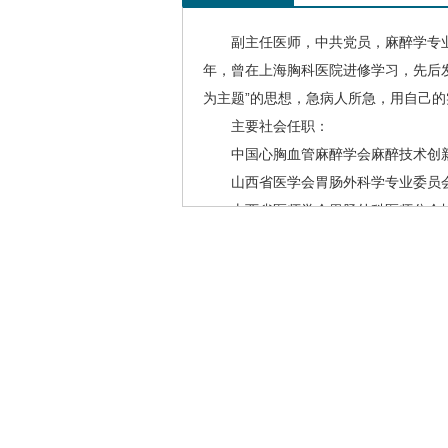
副主任医师，中共党员，麻醉学专业硕
年，曾在上海胸科医院进修学习，先后
为主题”的思想，急病人所急，用自己
主要社会任职：
中国心胸血管麻醉学会麻醉技术创新
山西省医学会
胃肠外科
学专业委员
山西省医师学会
胃肠外科
医师分会