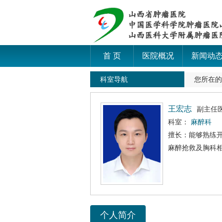
首 页
医院概况
新闻动
科室导航
您所在
王宏志
副主任
科室：
麻醉科
擅长：能够熟练
麻醉抢救及胸科
个人简介