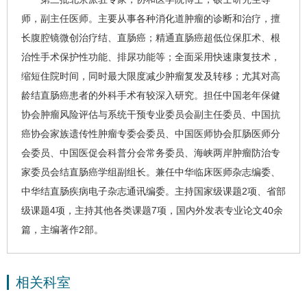
师，副主任医师。主要从事各种消化道肿瘤的诊断和治疗，擅
长腹腔镜微创治疗结、
直肠癌
；精通
直肠癌
超低位保肛术、根
治性手术保护性功能、排尿功能等；全面采用快速康复技术，
缩短住院时间，同时最大限度减少肿瘤复发及转移；尤其对高
龄
结直肠癌
患者的外科手术有较深入研究。担任中国老年保健
协会肿瘤风险评估与系统干预专业委员会副主任委员、中国抗
癌协会家族遗传性肿瘤专委会委员、中国医师协会肛肠医师分
会委员、中国医促会科普分会常务委员、海峡两岸肿瘤防治专
家委员会
结直肠癌
学组副组长。兼任中华临床医师杂志编委、
中华结直肠疾病电子杂志通讯编委。主持国家级课题2项、省部
级课题4项，主持其他各类课题7项，国内外发表专业论文40余
篇，主编著作2部。
相关科室