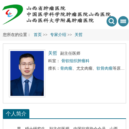
您所在的位置：
首页
>>
专家介绍
>>
关哲
关哲
副主任医师
科室：
骨软组织肿瘤科
擅长：
骨肉瘤
、尤文肉瘤、
软骨肉瘤
等原发恶性骨肿瘤的保肢治疗;
个人简介
男，硕士研究生，副主任医师。中国抗癌协会会员，
山西