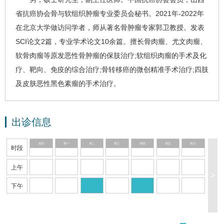
省抗癌协会
骨与软组织肿瘤专业委员会秘书。2021年-2022年
在北京大学做访问学者，师从著名骨肿瘤专家郭卫教授。发表
SCI论文2篇，专业学术论文10余篇。擅长
骨肉瘤
、尤文肉瘤、
软骨肉瘤
等原发恶性骨肿瘤的保肢治疗;
软组织肉瘤
的手术及化
疗、靶向、免疫的综合治疗;骨转移癌的微创精准手术治疗;四肢
及皮肤
恶性黑色素瘤
的手术治疗。
出诊信息
周日
周一
周二
周三
周四
周五
周六
时段
上午
>
下午