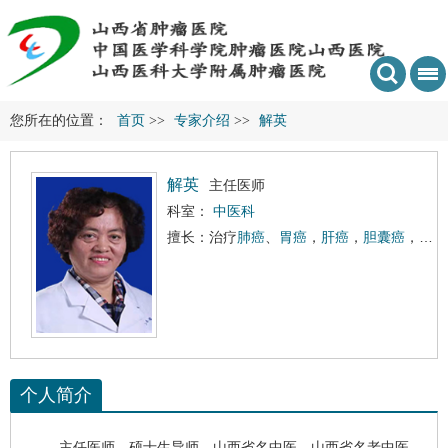
您所在的位置：
首页
>>
专家介绍
>>
解英
解英
主任医师
科室：
中医科
擅长：治疗
肺癌
、
胃癌
，
肝癌
，
胆囊癌
，
胰腺
个人简介
主任医师，硕士生导师，山西省名中医，山西省名老中医