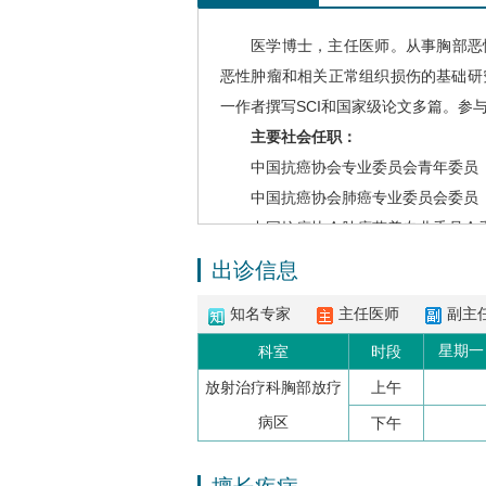
医学博士，主任医师。从事胸部恶
恶性肿瘤和相关正常组织损伤的基础研
一作者撰写SCI和国家级论文多篇。参
主要社会任职：
中国抗癌协会专业委员会青年委员
中国抗癌协会
肺癌
专业委员会委员
中国抗癌协会肿瘤营养专业委员会
CRTOG放射免疫青年委员会委员
出诊信息
CRTOG
食管癌
专业委员会委员
知名专家
主任医师
副主
山西省医学会放射肿瘤学专业委员
山西省抗癌协会
放射肿瘤学专业委
星期一
科室
时段
山西省医师协会肿瘤放射治疗分会
放射治疗科胸部放疗
上午
山西省抗癌协会
食管癌
专业委员会
病区
下午
山西省抗癌协会
纵膈肿瘤
专业委员
山西省营养学会肿瘤营养分会委员