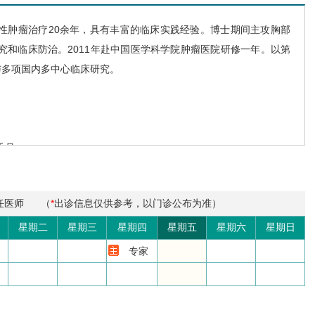
性肿瘤治疗20余年，具有丰富的临床实践经验。博士期间主攻胸部
究和临床防治。2011年赴中国医学科学院肿瘤医院研修一年。以第
与多项国内多中心临床研究。
委员
任医师
（
*
出诊信息仅供参考，以门诊公布为准）
会委员兼秘书
员会委员兼秘书
星期二
星期三
星期四
星期五
星期六
星期日
副总干事
专家
青年委员会委员
会委员
；山西省癌症康复与姑息治疗专业委员会委员