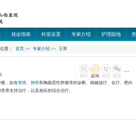
态
就诊指南
科室设置
专家介绍
护理园地
的位置：
首页
>>
专家介绍
>>
王菁
科
预约
咨询
电话
微信
肿瘤，如
食管癌
、
肺癌
和胸腺恶性肿瘤等的诊断、精确放疗、化疗、靶向
和营养支持治疗，以及相应的综合治疗。