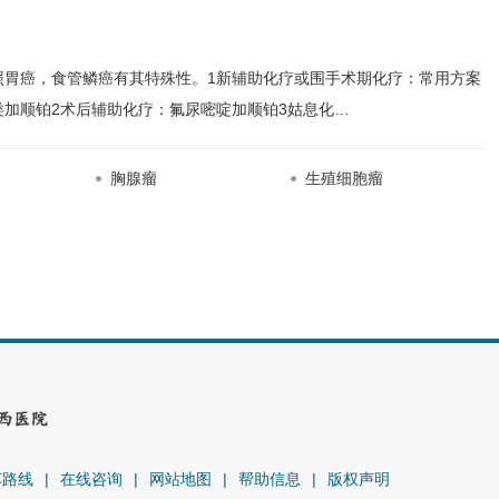
肿瘤专业委员会委员
委员会委员
照
胃癌
，食管鳞癌有其特殊性。1新辅助化疗或围手术期化疗：常用方案
类加顺铂2术后辅助化疗：氟尿嘧啶加顺铂3姑息化…
胸腺瘤
生殖细胞瘤
车路线
|
在线咨询
|
网站地图
|
帮助信息
|
版权声明