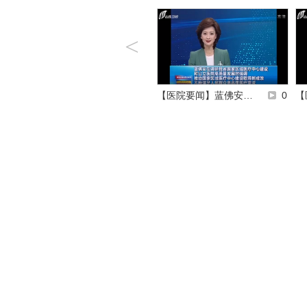
<
0
【守望相助】抗击疫…
0
【医院要闻】蓝佛安…
0
【