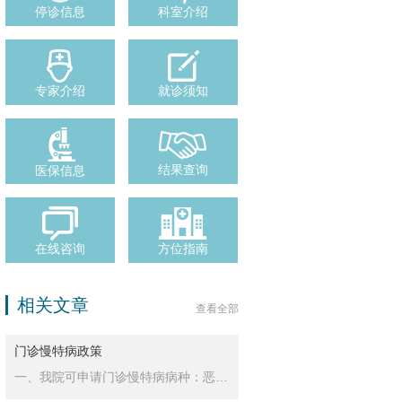
停诊信息
科室介绍
专家介绍
就诊须知
闻】蓝佛安…
0
【医院要闻】蓝佛安…
0
【守望相助】抗
结果查询
医保信息
在线咨询
方位指南
相关文章
查看全部
门诊慢特病政策
一、我院可申请门诊慢特病病种：恶性肿瘤门…