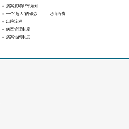
病案复印邮寄须知
一个“超人”的修炼———记山西省…
出院流程
病案管理制度
病案借阅制度
8