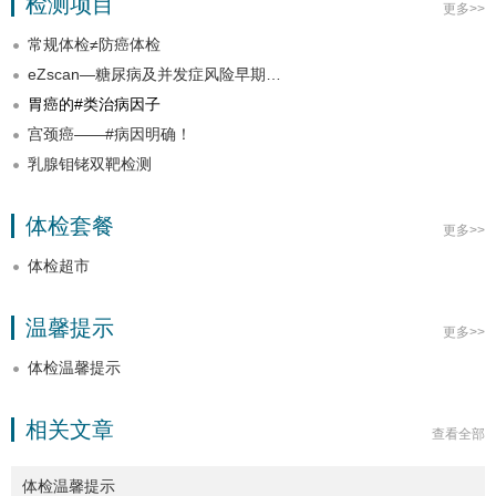
检测项目
更多>>
常规体检≠防癌体检
eZscan—糖尿病及并发症风险早期…
胃癌的#类治病因子
宫颈癌——#病因明确！
乳腺钼铑双靶检测
体检套餐
更多>>
体检超市
温馨提示
更多>>
体检温馨提示
相关文章
查看全部
体检温馨提示