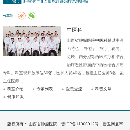
下一篇：
肿瘤浸润淋巴细胞过继治疗恶性肿瘤
分享到：
中医科
山西省肿瘤医院
中医科
是以中医
为特色，与化疗、放疗、靶向、
免疫、内分泌等西医治疗相结合,
治疗恶性肿瘤的中西医结合肿瘤
专科。科室现开放床位60张，医护人员40名，包括主任医师3名、副
主任医师…
科室介绍
专家列表
医患交流
科普文章
健康知识
版权所有： 山西省肿瘤医院
晋ICP备11006912号
晋卫网复审