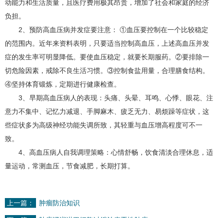
动能力和生活质量，且医疗费用极其昂贵，增加了社会和家庭的经济
负担。
2、预防高血压病并发症要注意： ①血压要控制在一个比较稳定
的范围内。近年来资料表明，只要适当控制高血压，上述高血压并发
症的发生率可明显降低。要使血压稳定，就要长期服药。②要排除一
切危险因素，戒除不良生活习惯。③控制食盐用量，合理膳食结构。
④坚持体育锻炼，定期进行健康检查。
3、早期高血压病人的表现：头痛、头晕、耳鸣、心悸、眼花、注
意力不集中、记忆力减退、手脚麻木、疲乏无力、易烦躁等症状，这
些症状多为高级神经功能失调所致，其轻重与血压增高程度可不一
致。
4、高血压病人自我调理策略：心情舒畅，饮食清淡合理休息，适
量运动，常测血压，节食减肥，长期打算。
上一篇：
肿瘤防治知识