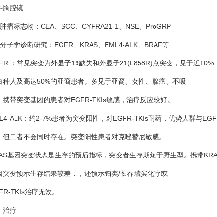
胸腔镜
标志物：CEA、SCC、CYFRA21-1、NSE、ProGRP
学诊断研究：EGFR、KRAS、EML4-ALK、BRAF等
 ：常见突变为外显子19缺失和外显子21(L858R)点突变，见于近10%
人及高达50%的亚裔患者。多见于亚裔、女性、腺癌、不吸
带突变基因的患者对EGFR-TKIs敏感，治疗反应较好。
-ALK：约2-7%患者为突变阳性，对EGFR-TKIs耐药，优势人群与EGF
二者不会同时存在。突变阳性患者对克唑替尼敏感。
S基因突变状态是生存的预后指标，突变者生存期短于野生型。携带KRA
变预示生存结果较差，，还预示铂类/长春瑞滨化疗或
-TKIs治疗无效。
治疗