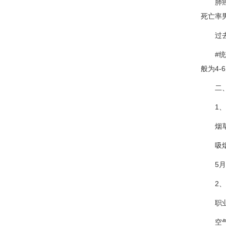
肺癌为
死亡率
过去3
#统计
般为4-
二、
1、吸
烟草中
吸烟破
5月3
2、
职业
空气污