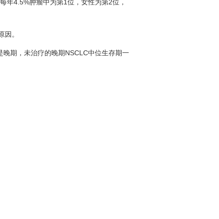
4.5%肿瘤中为第1位，女性为第2位，
原因。
是晚期，未治疗的晚期NSCLC中位生存期一