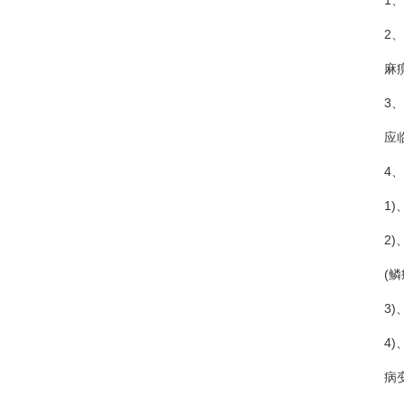
1、原
2、胸
麻痹、
3、远
应临
4、肿
1)、
2)、内
(鳞癌
3)、
4)、神
病变、