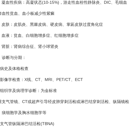
血性疾病：高凝状态(10-15%)，游走性血栓性静脉炎、DIC、毛细血
性贫血、血小板减少性紫癜
皮肤：皮肌炎、黑棘皮病、硬皮病、掌跖皮肤过度角化症
血液：贫血、白细胞增多症、红细胞增多症
肾脏：肾病综合征、肾小球肾炎
诊断与分期：
史及体格检查
学检查：X线、CT、MRI、PET/CT、ECT
织学及病理学诊断：为金标准
气管镜、CT或超声引导经皮肺穿刺活检或淋巴结穿刺活检、纵隔镜检
细胞学及胸水细胞学等
气管纵隔淋巴结活检(TBNA)