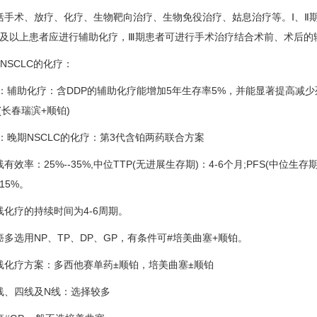
术、放疗、化疗、生物靶向治疗、生物免役治疗、姑息治疗等。Ⅰ、Ⅱ期患
期及以上患者应进行辅助化疗，Ⅲ期患者可进行手术治疗结合术前、术后的
SCLC的化疗：
：辅助化疗：含DDP的辅助化疗能增加5年生存率5%，并能显著提高减少
(长春瑞滨+顺铂)
：晚期NSCLC的化疗：第3代含铂两药联合方案
率：25%--35%,中位TTP(无进展生存期)：4-6个月;PFS(中位生存期)
-15%。
疗的持续时间为4-6周期。
选用NP、TP、DP、GP，有条件可#培美曲塞+顺铂。
疗方案：多西他赛单药±顺铂，培美曲塞±顺铂
四线及N线：选择较多