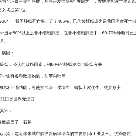
全球最主要的癌症，肺癌是发病率#的肿瘤之一，发病率和死亡率正以每年
男女均占第1位。
0年，我国肺癌死亡率上升了465%，已代替肝癌成为是我国癌症死亡#
显示80%以上是非小细胞肺癌，在非小细胞肺癌中，60-70%诊断时已
6月。
病因：
烟：公认的致癌因素，约80%的肺癌发病与吸烟有关
含有各种致癌物质，如苯丙吡等
坏纤毛功能，可使支气管上皮增生、鳞状上皮化生、核异形变
1日是世界无烟日
其它：
致癌因子：石棉
染：是近年来城市肺癌发病率增高的主要原因(工业废气、致癌物质