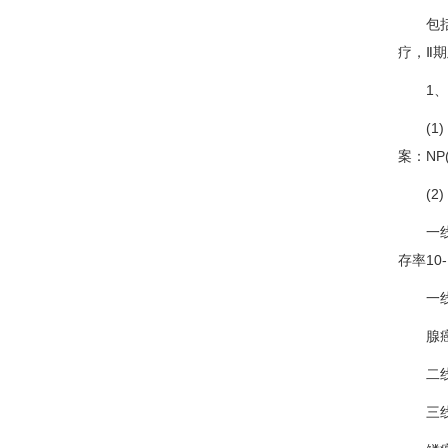
包括手
疗，Ⅱ
1、N
(1)
案：NP
(2)
一线有效
存率10
一线化
腺癌多
二线化
三线、