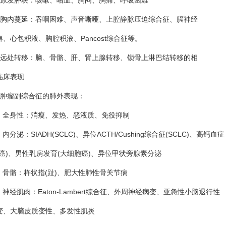
发肿块：咳嗽、咯血、胸闷、胸痛、呼吸困难
内蔓延：吞咽困难、声音嘶哑、上腔静脉压迫综合征、膈神经
心包积液、胸腔积液、Pancost综合征等。
处转移：脑、骨骼、肝、肾上腺转移、锁骨上淋巴结转移的相
床表现
瘤副综合征的肺外表现：
全身性：消瘦、发热、恶液质、免役抑制
分泌：SIADH(SCLC)、异位ACTH/Cushing综合征(SCLC)、高钙血症
)、男性乳房发育(大细胞癌)、异位甲状旁腺素分泌
骨骼：杵状指(趾)、肥大性肺性骨关节病
经肌肉：Eaton-Lambert综合征、外周神经病变、亚急性小脑退行性
大脑皮质变性、多发性肌炎