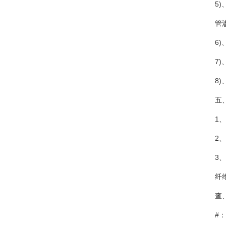
5)、凝
管渗血
6)、
7)、
8)、
五、
1、病
2、影像
3、组
纤维支
查、痰
#：支