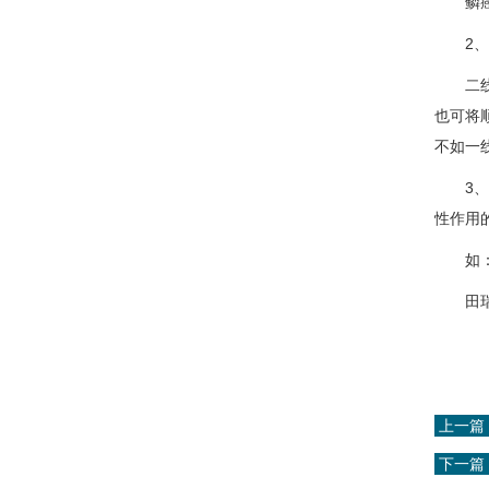
鳞癌#
2、SC
二线可
也可将
不如一
3、分
性作用
如：贝
田瑞
上一篇
下一篇