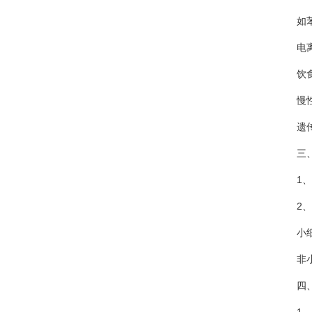
如苯
电离
饮食
慢性
遗传
三、
1、解
2、组
小细胞肺
非小细
四、