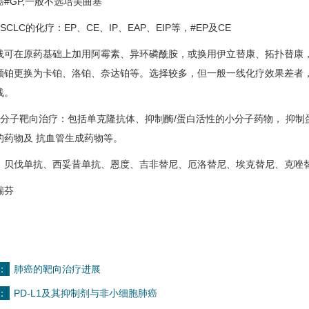
GP,一般不选培美曲塞
LC的化疗：EP、CE、IP、EAP、EIP等，#EP及CE
在原药基础上加用阿霉素、异环磷酰胺，或换用伊立替康、拓扑替康，还可
顺铂更换为卡铂、洛铂、奈达铂等。选择较多，但一般一线化疗效果差者
线。
子靶向治疗：包括单克隆抗体、抑制酶/蛋白活性的小分子药物， 抑制蛋
的药物及 抗血管生成药物等。
伐单抗、西妥昔单抗、恩度、吉非替尼、厄洛替尼、埃克替尼、克唑替
芬
：
肺癌的靶向治疗进展
：
PD-L1及其抑制剂与非小细胞肺癌