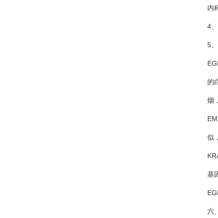
内科
4、肿瘤
5、分子
EGFR
的白种
烟，携
EML4
似，但
KRA
基因突
EGFR
六、