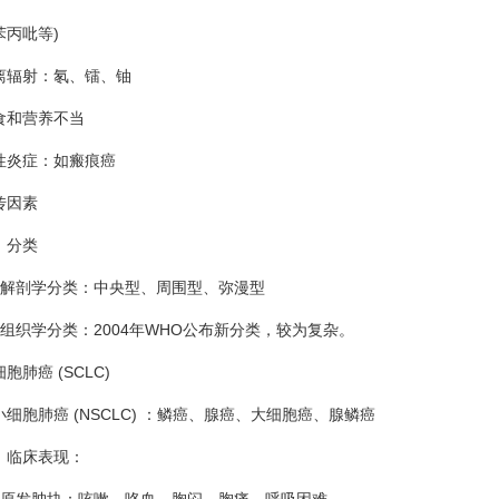
丙吡等)
辐射：氡、镭、铀
和营养不当
炎症：如瘢痕癌
因素
分类
剖学分类：中央型、周围型、弥漫型
织学分类：2004年WHO公布新分类，较为复杂。
癌 (SCLC)
胞肺癌 (NSCLC) ：鳞癌、腺癌、大细胞癌、腺鳞癌
临床表现：