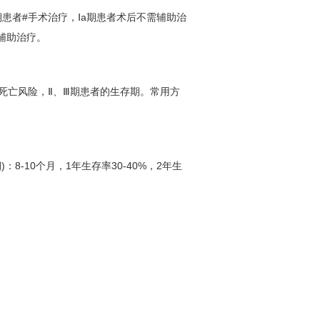
者#手术治疗，Ⅰa期患者术后不需辅助治
辅助治疗。
死亡风险，Ⅱ、Ⅲ期患者的生存期。常用方
：8-10个月，1年生存率30-40%，2年生