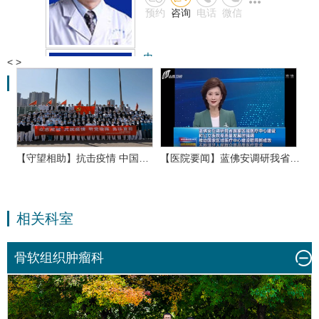
预约
咨询
电话
微信
微信
史宇霞
<
>
主任医师、
相关视频
擅长：
原发骨与软组织…
预约
省…
【守望相助】抗击疫情 中国…
【医院要闻】蓝佛安调研我省…
【
0
0
0
咨询
相关科室
电话
微信
骨软组织肿瘤科