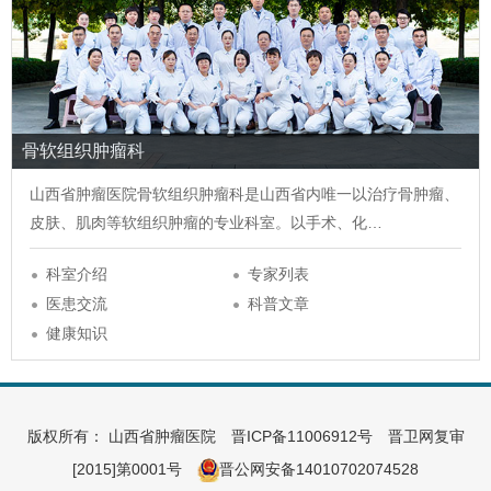
骨软组织肿瘤科
山西省肿瘤医院
骨软组织肿瘤科
是山西省内唯一以治疗骨肿瘤、
皮肤、肌肉等软组织肿瘤的专业科室。以手术、化…
科室介绍
专家列表
医患交流
科普文章
健康知识
版权所有： 山西省肿瘤医院
晋ICP备11006912号
晋卫网复审
[2015]第0001号
晋公网安备14010702074528