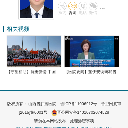
微信
预约
咨询
电话
微信
相关视频
省…
【守望相助】抗击疫情 中国…
【医院要闻】蓝佛安调研我省…
【
0
0
0
版权所有： 山西省肿瘤医院
晋ICP备11006912号
晋卫网复审
[2015]第0001号
晋公网安备14010702074528
请勿在本网站发布、处理涉密事项