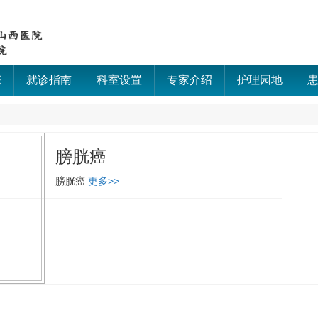
态
就诊指南
科室设置
专家介绍
护理园地
膀胱癌
膀胱癌
更多>>