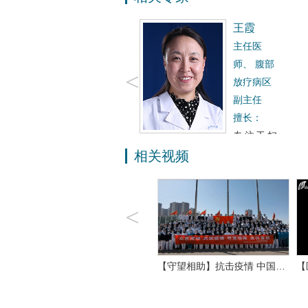
王霞
主任医
师、
腹部
<
放疗病区
副主任
擅长：
专注于妇
科恶性肿…
相关视频
预约
咨询
电话
微信
<
…
【医院要闻】蓝佛安调研我省…
【守望相助】抗击疫情 中国…
【
0
0
0