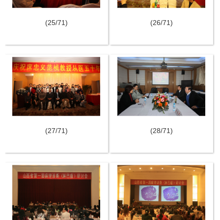
(25/71)
(26/71)
(27/71)
(28/71)