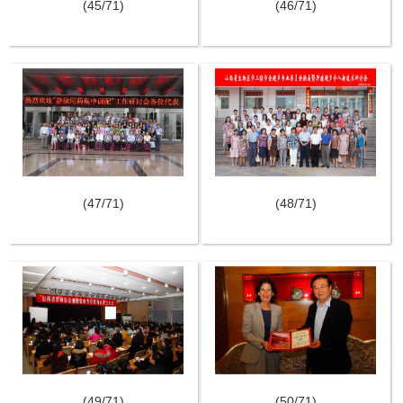
(45/71)
(46/71)
(47/71)
(48/71)
(49/71)
(50/71)