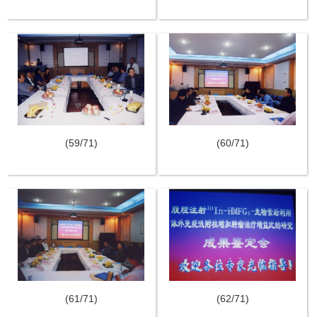
(59/71)
(60/71)
(61/71)
(62/71)