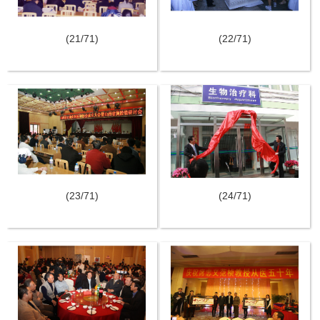
(21/71)
(22/71)
(23/71)
(24/71)