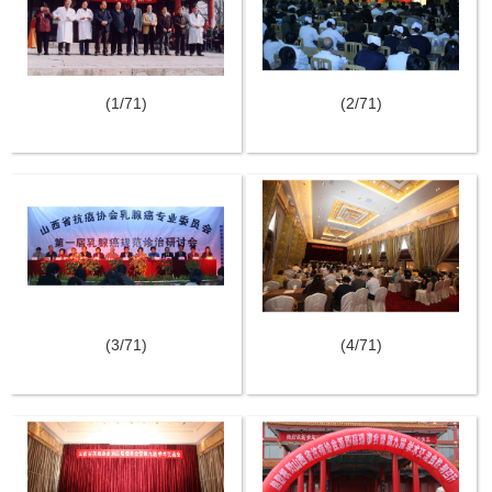
(1/71)
(2/71)
(3/71)
(4/71)