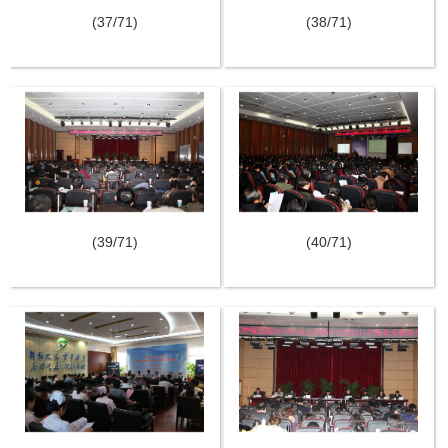
(37/71)
(38/71)
(39/71)
(40/71)