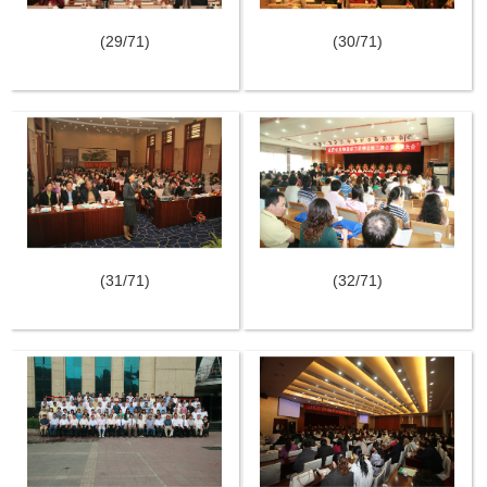
(29/71)
(30/71)
(31/71)
(32/71)