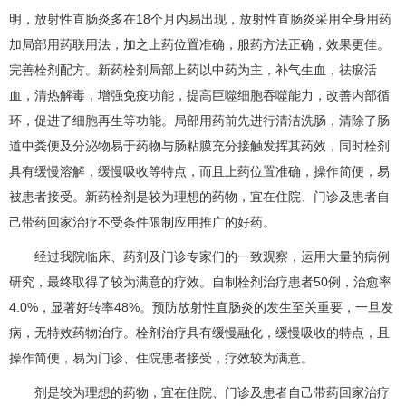
明，放射性直肠炎多在18个月内易出现，放射性直肠炎采用全身用药
加局部用药联用法，加之上药位置准确，服药方法正确，效果更佳。
完善栓剂配方。新药栓剂局部上药以中药为主，补气生血，祛瘀活
血，清热解毒，增强免疫功能，提高巨噬细胞吞噬能力，改善内部循
环，促进了细胞再生等功能。局部用药前先进行清洁洗肠，清除了肠
道中粪便及分泌物易于药物与肠粘膜充分接触发挥其药效，同时栓剂
具有缓慢溶解，缓慢吸收等特点，而且上药位置准确，操作简便，易
被患者接受。新药栓剂是较为理想的药物，宜在住院、门诊及患者自
己带药回家治疗不受条件限制应用推广的好药。
经过我院临床、药剂及门诊专家们的一致观察，运用大量的病例
研究，最终取得了较为满意的疗效。自制栓剂治疗患者50例，治愈率
4.0%，显著好转率48%。预防放射性直肠炎的发生至关重要，一旦发
病，无特效药物治疗。栓剂治疗具有缓慢融化，缓慢吸收的特点，且
操作简便，易为门诊、住院患者接受，疗效较为满意。
剂是较为理想的药物，宜在住院、门诊及患者自己带药回家治疗