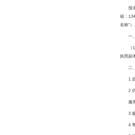
报名参
箱：13
名称”
一、
（1）
执照副
二、调
1.近
2.供
服务项
3.服
4.售