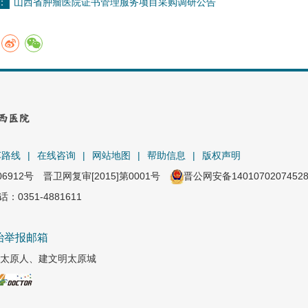
：
山西省肿瘤医院证书管理服务项目采购调研公告
车路线
|
在线咨询
|
网站地图
|
帮助信息
|
版权声明
06912号
晋卫网复审[2015]第0001号
晋公网安备1401070207452
351-4881611
治举报邮箱
太原人、建文明太原城