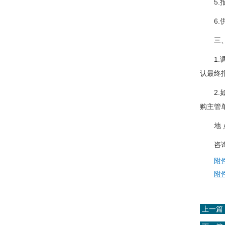
5.报
6.供
三、
1.调
认最终
2.如
购主管
地 点
咨询电话
附
附
上一篇