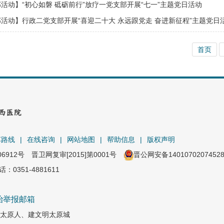
活动】“初心如磐 砥砺前行”放疗一党支部开展“七一”主题党日活动
活动】行政二党支部开展“喜迎二十大 永远跟党走 奋进新征程”​主题党日
首页
车路线
|
在线咨询
|
网站地图
|
帮助信息
|
版权声明
06912号
晋卫网复审[2015]第0001号
晋公网安备1401070207452
351-4881611
治举报邮箱
太原人、建文明太原城