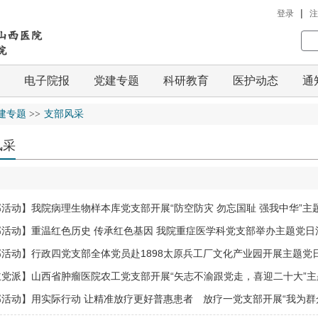
|
登录
注
电子院报
党建专题
科研教育
医护动态
通
建专题
>>
支部风采
风采
活动】我院病理生物样本库党支部开展“防空防灾 勿忘国耻 强我中华”主
部活动】重温红色历史 传承红色基因 我院重症医学科党支部举办主题党日
活动】行政四党支部全体党员赴1898太原兵工厂文化产业园开展主题党
主党派】山西省肿瘤医院农工党支部开展“矢志不渝跟党走，喜迎二十大”主
活动】用实际行动 让精准放疗更好普惠患者 放疗一党支部开展“我为群