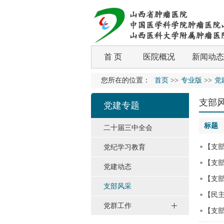
首 页
医院概况
新闻动态
您所在的位置：
首页
>>
专业版
>>
党
支部
党建专题
标题
二十届三中全会
【支部
党纪学习教育
【支
党建动态
【支部
支部风采
【民
党群工作
【支部