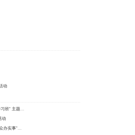
活动
习班” 主题…
活动
众办实事”…