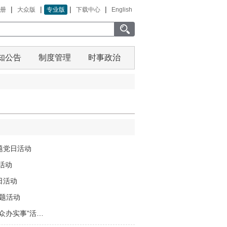
|
|
|
|
册
大众版
专业版
下载中心
English
知公告
制度管理
时事政治
题党日活动
活动
日活动
题活动
众办实事”活…