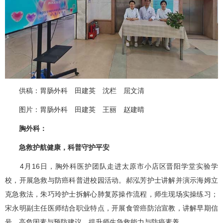
供稿：
胃肠外科
田建英 沈栏 屈文清
图片：
胃肠外科
田建英 王丽 赵建晴
胸外科
：
急救护航健康，科普守护平安
4月16日，
胸外科
医护团队走进太原市小店区晋阳学堂实验学
校，开展急救与防癌科普进校园活动。郝泓芳护士讲解并演示海姆立
克急救法，朱巧玲护士拆解心肺复苏操作流程，师生现场实操练习；
宋永明
副主任医师结合职业特点，开展
食管癌
防治宣教，讲解早期信
号、高危因素与预防建议，提升师生急救能力与防癌素养。