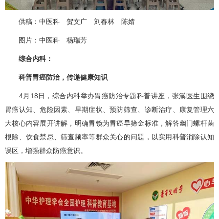
供稿：
中医科
贺文广
刘春林 陈婧
图片：
中医科
杨瑞芳
综合内科
：
科普
胃癌
防治，传递健康知识
4月18日，
综合内科
举办
胃癌
防治专题科普讲座，张溪医生围绕
胃癌
认知、危险因素、早期症状、预防筛查、诊断治疗、康复管理六
大核心内容展开讲解，明确胃镜为
胃癌
早筛金标准，解答幽门螺杆菌
根除、饮食禁忌、筛查频率等群众关心的问题，以实用科普消除认知
误区，增强群众防癌意识。