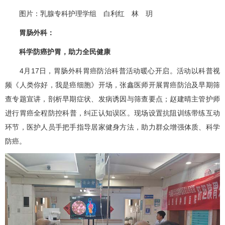
图片：乳腺专科护理学组 白利红 林 玥
胃肠外科
：
科学防癌护胃，助力全民健康
4月17日，
胃肠外科
胃癌
防治科普活动暖心开启。活动以科普视
频《人类你好，我是癌细胞》开场，
张鑫
医师开展
胃癌
防治及早期筛
查专题宣讲，剖析早期症状、发病诱因与筛查要点；赵建晴主管护师
进行
胃癌
全程防控科普，纠正认知误区。现场设置抗阻训练带练互动
环节，医护人员手把手指导居家健身方法，助力群众增强体质、科学
防癌。