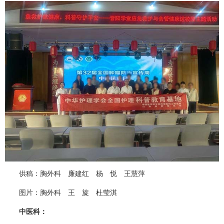
供稿：
胸外科
廉建红
杨 悦 王慧萍
图片：
胸外科
王 旋 杜莹淇
中医科
：