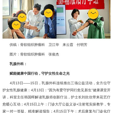
供稿：
骨软组织肿瘤科
卫江华
来云霞 付明芳
图片：
骨软组织肿瘤科
张俊杰
乳腺外科
：
赋能健康中国行动，守护女性生命之光
4月13日——15日，
乳腺外科
连续推出三场公益活动，全方位守
护女性乳腺健康：4月13日：“因为有爱守护同行愈见新生”健康课堂开
讲，科室主任
韩国晖
解读
乳腺癌
创新疗法，护士长刘欣欣带来花艺疗
愈暖心互动；4月15日上午：门诊大厅公益义诊+注射笔实操教学，专
家一对一答疑、精准解读报告；4月15日下午：术后康复与门诊化疗