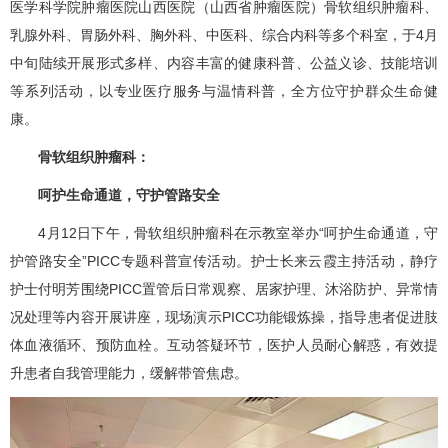
医学科学院肿瘤医院山西医院（山西省肿瘤医院）
骨软组织肿瘤科
、
乳腺外科
、
胃肠外科
、
胸外科
、
中医科
、
综合内科
等多个科室，于4月
中旬陆续开展形式多样、内容丰富的健康科普、公益义诊、技能培训
等系列活动，以专业医疗服务与温情科普，全方位守护群众生命健
康。
骨软组织肿瘤科
：
呵护生命通道，守护管路安全
4月12日下午，
骨软组织肿瘤科
在示教室举办“呵护生命通道，守
护管路安全”PICC专题科普宣传活动。护士长来云霞主持活动，静疗
护士付明芳围绕PICC置管后日常观察、居家护理、沐浴防护、异常情
况处理等内容开展讲座，现场演示PICC功能锻炼操，指导患者促进肢
体血液循环、预防血栓。互动答疑环节，医护人员耐心解惑，有效提
升患者自我管理能力，缓解带管焦虑。