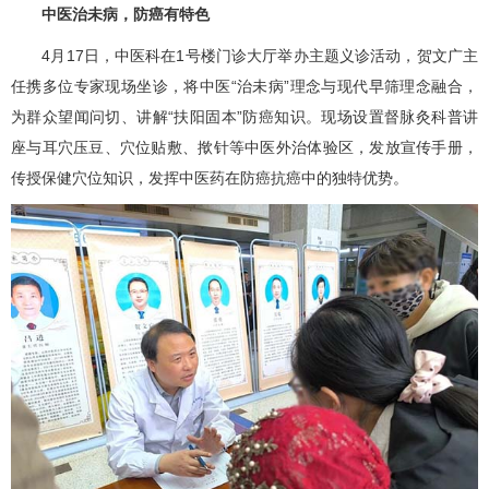
中医治未病，防癌有特色
4月17日，
中医科
在1号楼门诊大厅举办主题义诊活动，
贺文广
主
任携多位专家现场坐诊，将中医“治未病”理念与现代早筛理念融合，
为群众望闻问切、讲解“扶阳固本”防癌知识。现场设置督脉灸科普讲
座与耳穴压豆、穴位贴敷、揿针等中医外治体验区，发放宣传手册，
传授保健穴位知识，发挥中医药在防癌抗癌中的独特优势。