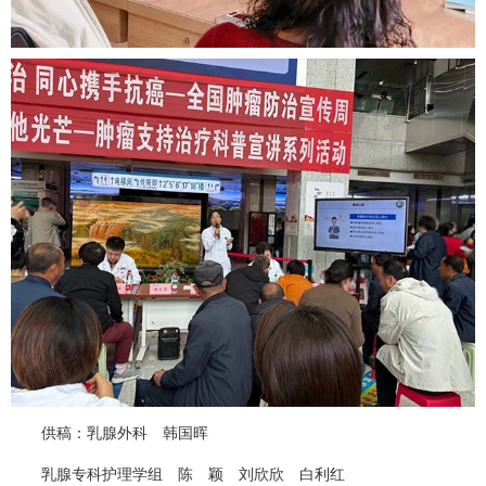
供稿：
乳腺外科
韩国晖
乳腺专科护理学组 陈 颖 刘欣欣 白利红