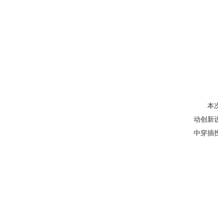
本次健
动创新
中穿插