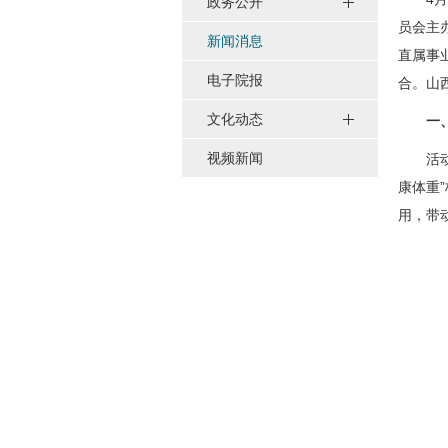
政务公开
员会主
新闻消息
直属事
电子院报
合。山
文化动态
一、响
视频新闻
活动以《
康体重
用，带