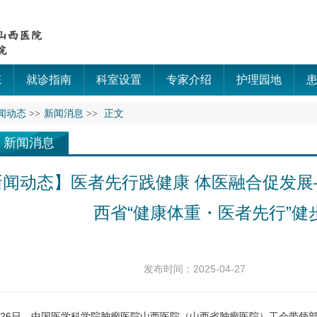
态
就诊指南
科室设置
专家介绍
护理园地
闻动态
>>
新闻消息
>>
正文
新闻消息
新闻动态】医者先行践健康 体医融合促发
西省“健康体重・医者先行”健
发布时间：2025-04-27
6日，中国医学科学院肿瘤医院山西医院（山西省肿瘤医院）
工会
带领