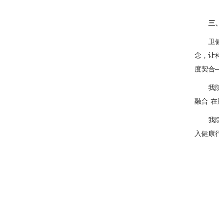
三、体
卫健委
念，让
度契合
我院党
融合”
我
入健康行