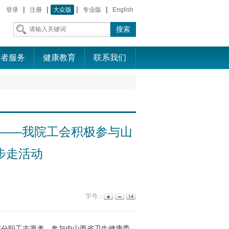
|
|
|
|
登录
注册
大众版
专业版
English
患者服务
健康教育
联系我们
展——我院工会积极参与山
步走活动
字号：
部分职工志愿者，参与由山西省卫生健康委