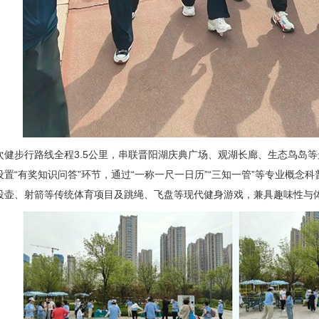
步行路线全程3.5公里，串联晋阳湖庆典广场、观湖长廊、生态鸟岛等
设置“有奖知识问答”环节，通过“一称一尺一日历”“三知一管”等专业概念
投壶、射箭等传统体育项目及跳绳、飞盘等现代健身游戏，兼具趣味性与体