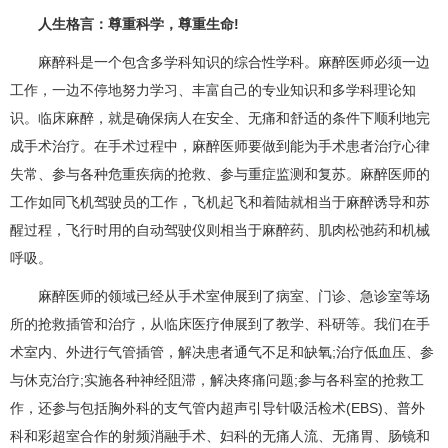
人生格言：尊重科学，尊重生命!
麻醉科
是一个包含多学科知识的综合性学科。麻醉医师必须一边
工作，一边不停地努力学习、丰富自己的专业知识和多学科理论知
识。临床麻醉，就是确保病人在安全、无痛和舒适的条件下顺利地完
成手术治疗。在手术过程中，麻醉医师要做到能为手术患者治疗心律
失常、参与各种危重疾病的抢救、参与重症监测和复苏。麻醉医师的
工作如同飞机驾驶员的工作，飞机起飞和着陆就相当于麻醉诱导和苏
醒过程，飞行时用的自动驾驶仪则相当于麻醉药、肌肉松弛药和机械
呼吸。
麻醉医师的领域已经从手术室伸展到了病室、门诊、急诊室等场
所的抢救插管和治疗，从临床医疗伸展到了教学、科研等。我们在手
术室内、外进行气管插管，解决患者通气不足和缺氧;治疗低血压、参
与休克治疗;实施各种神经阻滞，解决疼痛问题;参与各科室的抢救工
作，还参与包括
胸外科
的支气管内超声引导针吸活检术(EBS)、普外
科和彩超室合作的射频消融手术、妇科的无痛人流、无痛胃、肠镜和