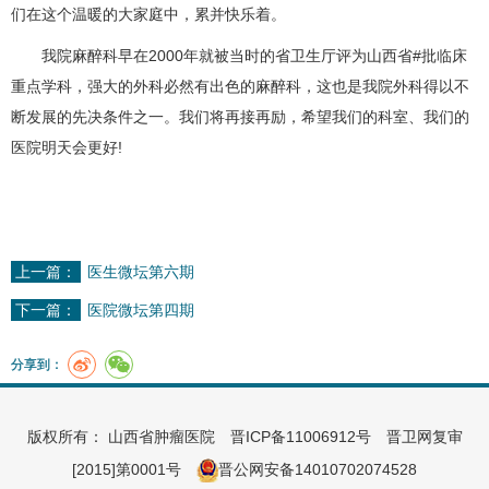
们在这个温暖的大家庭中，累并快乐着。
我院
麻醉科
早在2000年就被当时的省卫生厅评为山西省#批临床
重点学科，强大的外科必然有出色的
麻醉科
，这也是我院外科得以不
断发展的先决条件之一。我们将再接再励，希望我们的科室、我们的
医院明天会更好!
上一篇：
医生微坛第六期
下一篇：
医院微坛第四期
分享到：
版权所有： 山西省肿瘤医院
晋ICP备11006912号
晋卫网复审
[2015]第0001号
晋公网安备14010702074528