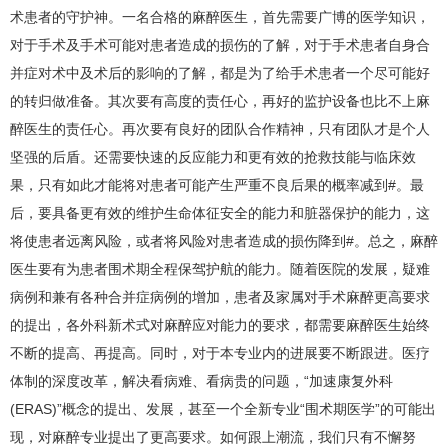
术患者的守护神。一名合格的麻醉医生，首先需要广博的医学知识，
对于手术及手术可能对患者造成的损伤的了解，对于手术患者自身合
并症对术中及术后的影响的了解，都是为了给手术患者一个尽可能好
的转归做准备。其次要有高度的责任心，再好的监护设备也比不上麻
醉医生的责任心。再次要有良好的团队合作精神，只有团队才是个人
坚强的后盾。还需要快速的反应能力和更有效的抢救技能与临床效
果，只有如此才能将对患者可能产生严重不良后果的概率减到#。最
后，要具备更有效的维护生命体征安全的能力和脏器保护的能力，这
将使患者远离风险，或者将风险对患者造成的损伤降到#。总之，麻醉
医生要有为患者围术期全程保驾护航的能力。随着医院的发展，疑难
病例和兼有各种合并症病例的增加，患者及家属对手术麻醉更高要求
的提出，各外科新术式对麻醉应对能力的要求，都需要麻醉医生始终
不断的提高、再提高。同时，对于本专业内的进展要不断跟进。医疗
体制的深度改革，解决看病难、看病贵的问题，“加速康复外科
(ERAS)”概念的提出、发展，甚至一个全新专业“围术期医学”的可能出
现，对麻醉专业提出了更高要求。如何跟上潮流，我们只有不懈努