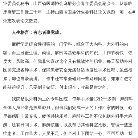
业委员会秘书，山西省医师协会麻醉分会青年委员会副会长。从事临
床麻醉工作近二十年，主持山西省卫生计生委科技攻关课题一项，在#
杂志发表论文数篇。
人生格言：有志者事竟成。
麻醉学是综合性很强的一门学科，综合了大内科、大外科的内
容，而且涵盖生理、药理、解剖等基础学科的知识。工作节奏快，强
度大，风险高。但我非常喜欢这个具有挑战性的职业。每天帮助外科
医师完成各种手术，保障患者安全无痛舒适地度过手术过程，虽然很
累，却也自豪满满。工作中还常常会碰到一些疑难问题，知难而进才
能获得提升，只要刻苦钻研、付出艰辛，收获是肯定的。
我院是以外科为主的专科医院，每年手术量1万2千多例，
麻醉科
全体人员经常是披星戴月，但当我们完成一天的工作回家的时候，心
里都感到非常充实，疲倦并快乐着。
麻醉科
工作不仅包括外科手术麻
醉，还有日间手术、麻醉镇痛，以及帮助其他科室抢救、管理一些重
症患者。工作量大，人员不足，但全科上下团结一心、互帮互助，我