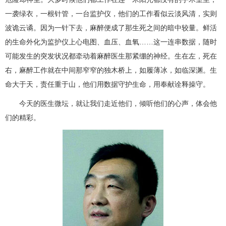
一袭绿衣，一根针管，一台监护仪，他们的工作看似云淡风清，实则
波诡云谲。因为一针下去，麻醉便成了那生死之间的暗中较量。鲜活
的生命外化为监护仪上心电图、血压、血氧……这一连串数据，随时
可能发生的突发状况都牵动着麻醉医生那紧绷的神经。生在左，死在
右，麻醉工作就在中间那窄窄的独木桥上，如履薄冰，如临深渊。生
命大于天，责任重于山，他们用数据守护生命，用奉献诠释操守。
今天的医生微坛，就让我们走近他们，倾听他们的心声，体会他
们的精彩。