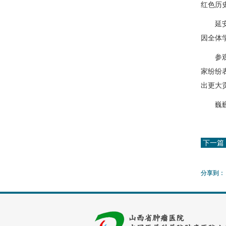
红色历
延安市
因全体
参观学
家纷纷
出更大
巍巍宝
下一篇
分享到：