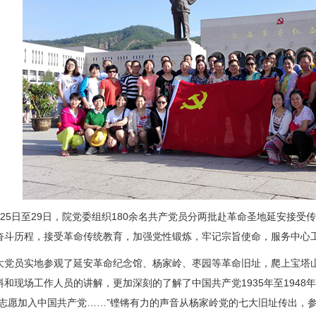
5日至29日，院党委组织180余名共产党员分两批赴革命圣地延安接受
奋斗历程，接受革命传统教育，加强党性锻炼，牢记宗旨使命，服务中心
员实地参观了延安革命纪念馆、杨家岭、枣园等革命旧址，爬上宝塔山
料和现场工作人员的讲解，更加深刻的了解了中国共产党1935年至194
我志愿加入中国共产党……”铿锵有力的声音从杨家岭党的七大旧址传出，