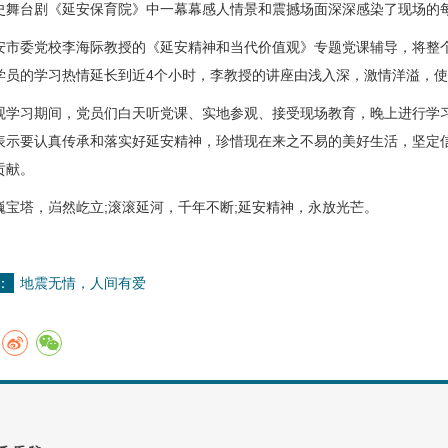
史舞台剧《延安保育院》中一幕幕感人情景和震撼场面深深感染了现场的
委党校李海际教授的《延安精神和当代价值观》专题党课辅导，将整个
学员的学习热情延长到近4个小时，李教授的讲座由浅入深，激情洋溢，
习期间，党员们白天听党课、实地参观、接受现场教育，晚上进行学习
表示要认真传承和落实好延安精神，珍惜现在来之不易的美好生活，坚定
贡献。
塔，岿然屹立;滚滚延河，千年不断;延安精神，永放光芒。
：
地震无情，人间有爱