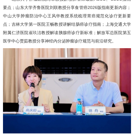
要点；山东大学齐鲁医院刘联教授分享
食管癌
2026版指南更新内容；
中山大学肿瘤防治中心王风华教授系统梳理
胃癌
规范化诊疗更新要
点；吉林大学第一医院王畅教授讲解
结肠癌
诊疗指南；上海交通大学
附属仁济医院崔玖洁教授解读
胰腺癌
诊疗新标准；解放军总医院第五
医学中心贾茹教授分享神经内分泌肿瘤诊疗规范与前沿研究。