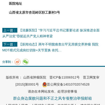
医院地址
山西省太原市杏花岭区职工新村3号
上一篇：
【清廉医院】“学习习近平总书记重要论述 纵深推进全面
从严治党”㉓挺起共产党人精神脊梁
下一篇：
【新闻动态】两年不明髋痛查出罕见滑膜交界肿瘤 我院
MDT模式完成病灶切除+关节置换 依托…
分享到：
版权所有： 山西省肿瘤医院
晋ICP备11006912号
晋卫网复审
[2015]第0001号
晋公网安备14010702074528
请勿在本网站发布、处理涉密事项
群众身边腐败问题和不正之风专项整治举报邮箱